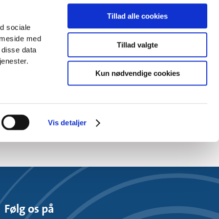
n. Her iværksatte
rundfos-koncernen,
Tillad alle cookies
ikker hånd.
ed sociale
emmeside med
r. Han var
Tillad valgte
 disse data
for både samfund,
jenester.
 for samfundet og
Kun nødvendige cookies
Vis detaljer
Følg os på