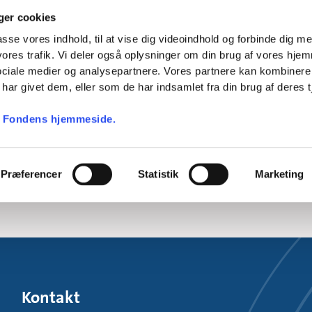
es respekteret og kompetent bestyrelsesformand for Fonde
er cookies
essionalisering af Fondens funktion som ejerfonden bag G
 og som investor. Og han ledte bestyrelsesarbejdet med s
passe vores indhold, til at vise dig videoindhold og forbinde dig m
 vores trafik. Vi deler også oplysninger om din brug af vores hj
ar han lyttende, imødekommende og klar med egne meninge
sociale medier og analysepartnere. Vores partnere kan kombinere
g formåede med unik indsigt og et forbløffende godt blik 
har givet dem, eller som de har indsamlet fra din brug af deres t
t lede Fonden ind i nye og spændende aktiviteter til gavn
 Fondens hjemmeside.
et være Jens Maaløes minde.
ion og medarbejdere i Poul Due Jensens Fond.
Præferencer
Statistik
Marketing
Kontakt