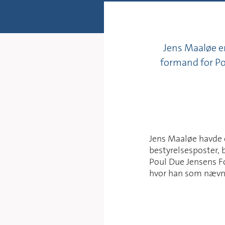
Jens Maaløe er
formand for Po
Jens Maaløe havde e
bestyrelsesposter, 
Poul Due Jensens Fo
hvor han som nævnt