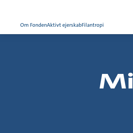
Om Fonden
Aktivt ejerskab
Filantropi
Mi