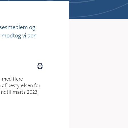
relsesmedlem og
g modtog vi den
g med flere
 af bestyrelsen for
indtil marts 2023,