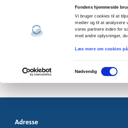
Jens var en særdel
Fondens hjemmeside brug
han en større prof
som uddelende fond
Vi bruger cookies til at til
medier og til at analysere
I al sin gerning v
vores partnere inden for 
integriteten selv o
med andre oplysninger, du 
teknologi og etik a
for Grundfos.
Læs mere om cookies på
Jens er savnet. Ær
Bestyrelsen, direkt
S
Nødvendig
a
m
t
y
k
k
e
Adresse
v