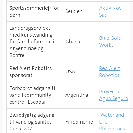
Sportssommerlejr for
Aktiv Novi
Serbien
børn
Sad
Landbrugsprojekt
med kunstvanding
Blue Gold
for familiefarmere i
Ghana
Works
Anyenamae og
Boafre
Red Alert Robotics
Red Alert
USA
sponsorat
Robotics
Forbedret adgang til
Proyecto
vand i community
Argentina
Agua Segura
centre i Escobar
Bæredygtig adgang
​
Water and
til vand og sanitet i
Filippinerne​
Life
Cebu, 2022
Philippines