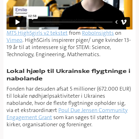
MT5 High5girls v2 tekstet
from
RoboInsights
on
Vimeo
. High5Girls inspirerer piger/ unge kvinder 13-
19 år til at interessere sig for STEM: Science,
Technology, Engineering, Mathematics.
Lokal hjælp til Ukrainske flygtninge i
nabolande
Fonden har desuden afsat 5 millioner (672.000 EUR)
til lokale nødhjælpsaktiviteter i Ukraines
nabolande, hvor de fleste flygtninge opholder sig,
via et ekstraordinært
Poul Due Jensen Community
Engagement Grant
som kan søges til støtte for
kirker, organisationer og foreninger.