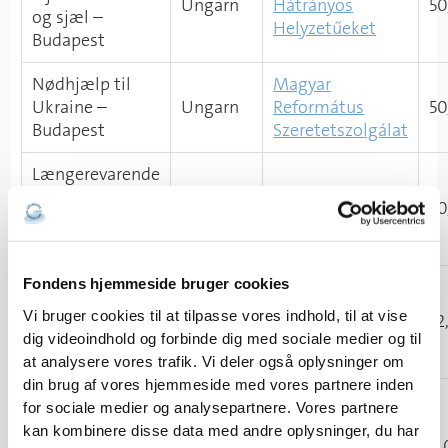
Ungarn
Hátrányos
50
og sjæl –
Helyzetűeket​
Budapest
Nødhjælp til
Magyar
Ukraine –
Ungarn
Református
50
Budapest
Szeretetszolgálat
Længerevarende
aktiviteter for
Hungarian
Ungarn
50
flygtninge fra
Interchurch Aid ​
Ukraine
Fondens hjemmeside bruger cookies
Hjælp
tilUkrainske
Carmel centrum,
Vi bruger cookies til at tilpasse vores indhold, til at vise
Slovakiet
12
flygtninge i
n.o.
dig videoindhold og forbinde dig med sociale medier og til
Slovakiet
at analysere vores trafik. Vi deler også oplysninger om
din brug af vores hjemmeside med vores partnere inden
Hjælp til
for sociale medier og analysepartnere. Vores partnere
flygtninge i
St Joseph Parish,
kan kombinere disse data med andre oplysninger, du har
Saint Joseph
Ungarn
Békásmegyer
6,