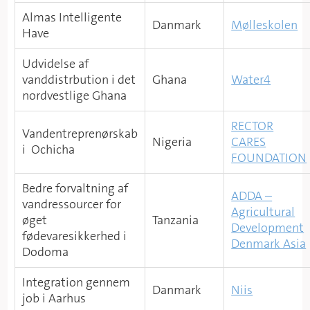
Almas Intelligente
Danmark
Mølleskolen
Have
Udvidelse af
vanddistrbution i det
Ghana
Water4
nordvestlige Ghana
RECTOR
Vandentreprenørskab
Nigeria
CARES
i Ochicha
FOUNDATION
Bedre forvaltning af
ADDA –
vandressourcer for
Agricultural
øget
Tanzania
Development
fødevaresikkerhed i
Denmark Asia
Dodoma
Integration gennem
Danmark
Niis
job i Aarhus