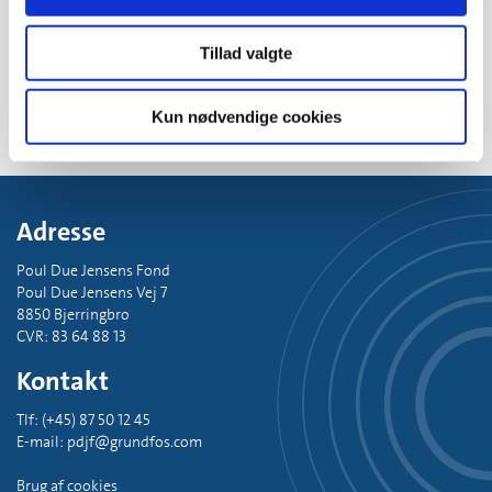
Eksempler på community engagement grants fra hele verden. Du
kan finde flere informationer i
årsskriftet for 2021
.
Tillad valgte
Kun nødvendige cookies
Adresse
Poul Due Jensens Fond
Poul Due Jensens Vej 7
8850 Bjerringbro
CVR: 83 64 88 13
Kontakt
Tlf: (+45) 87 50 12 45
E-mail: pdjf@grundfos.com
Brug af cookies