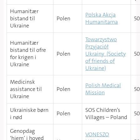
Humanitær
Polska Akcja
bistand til
Polen
50
Humanitarna
Ukraine
Towarzystwo
Humanitær
Przyjaciół
bistand til ofre
Polen
Ukrainy (Society
50
for krigen i
of friends of
Ukraine
Ukraine)
Medicinsk
Polish Medical
assistance til
Polen
50
Mission
Ukraine
Ukrainiske børn
SOS Children’s
Polen
50
i nød
Villages – Poland​
Genopdag
VONESZO
‘hjem’ i hoved