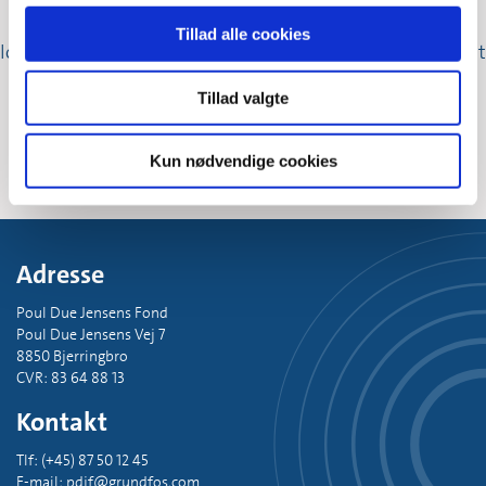
Fonden bakker op om Grundfos' engagement i
Tillad alle cookies
lokalesamfund verden over med Community Engagement
Grant puljen.
Tillad valgte
Flere projekter
Kun nødvendige cookies
Adresse
Poul Due Jensens Fond
Poul Due Jensens Vej 7
8850 Bjerringbro
CVR: 83 64 88 13
Kontakt
Tlf: (+45) 87 50 12 45
E-mail: pdjf@grundfos.com