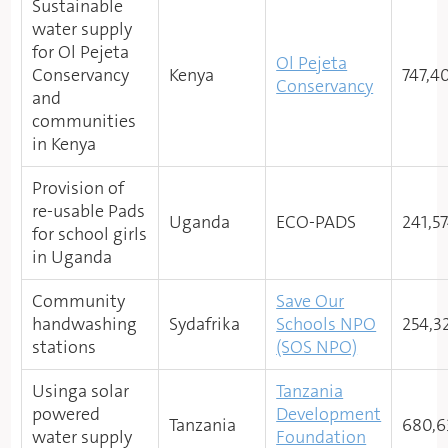
Sustainable
water supply
for Ol Pejeta
Ol Pejeta
Conservancy
Kenya
747,4
Conservancy
and
communities
in Kenya
Provision of
re-usable Pads
Uganda
ECO-PADS
241,5
for school girls
in Uganda
Community
Save Our
handwashing
Sydafrika
Schools NPO
254,3
stations
(SOS NPO)
Usinga solar
Tanzania
powered
Development
Tanzania
680,6
water supply
Foundation