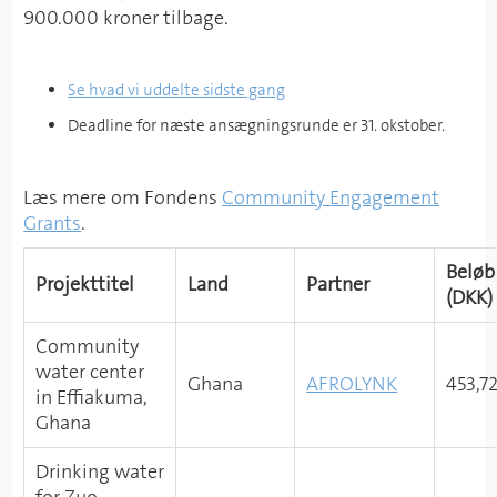
900.000 kroner tilbage.
Se hvad vi uddelte sidste gang
Deadline for næste ansægningsrunde er 31. okstober.
Læs mere om Fondens
Community Engagement
Grants
.
Beløb
Projekttitel
Land
P
artner
(DKK)
Community
water center
Ghana
AFROLYNK
453,7
in Effiakuma,
Ghana
Drinking water