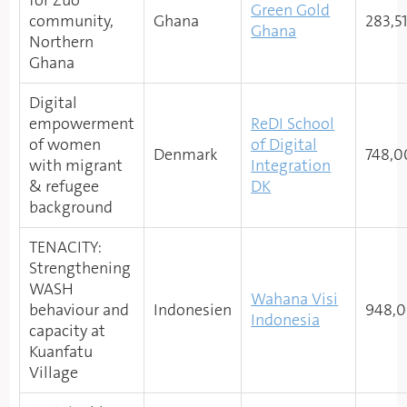
for Zuo
Green Gold
community,
Ghana
283,5
Ghana
Northern
Ghana
Digital
empowerment
ReDI School
of women
of Digital
Denmark
748,0
with migrant
Integration
& refugee
DK
background
TENACITY:
Strengthening
WASH
Wahana Visi
behaviour and
Indonesien
948,0
Indonesia
capacity at
Kuanfatu
Village