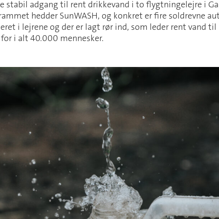
e stabil adgang til rent drikkevand i to flygtningelejre i 
rammet hedder SunWASH, og konkret er fire soldrevne a
et i lejrene og der er lagt rør ind, som leder rent vand til
 for i alt 40.000 mennesker.