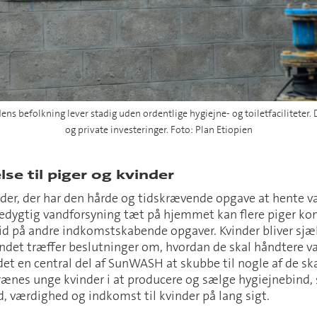
ens befolkning lever stadig uden ordentlige hygiejne- og toiletfaciliteter.
og private investeringer. Foto: Plan Etiopien
se til piger og kvinder
nder, der har den hårde og tidskrævende opgave at hente 
dygtig vandforsyning tæt på hjemmet kan flere piger ko
tid på andre indkomstskabende opgaver. Kvinder bliver sj
ndet træffer beslutninger om, hvordan de skal håndtere va
 det en central del af SunWASH at skubbe til nogle af de s
rænes unge kvinder i at producere og sælge hygiejnebind
d, værdighed og indkomst til kvinder på lang sigt.