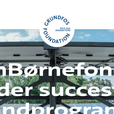
nBørnefo
der succes
andprogram