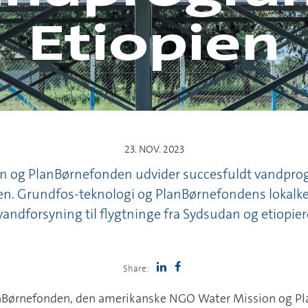
Etiopien
23. NOV. 2023
 og PlanBørnefonden udvider succesfuldt vandpro
ien. Grundfos-teknologi og PlanBørnefondens lokalke
andforsyning til flygtninge fra Sydsudan og etiopier
Share:
nBørnefonden, den amerikanske NGO Water Mission og Pl