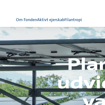
Om Fonden
Aktivt ejerskab
Filantropi
Pla
udvi
v