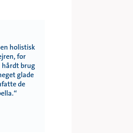
 en holistisk
jren, for
 hårdt brug
meget glade
mfatte de
ella.
“