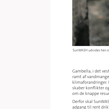
SunWASH udvides hen over
Gambella, i det vest
ramt af vandmangel
klimaforandringer. 
skaber konflikter 
om de knappe resur
Derfor skal SunWASH
adgang til rent dri