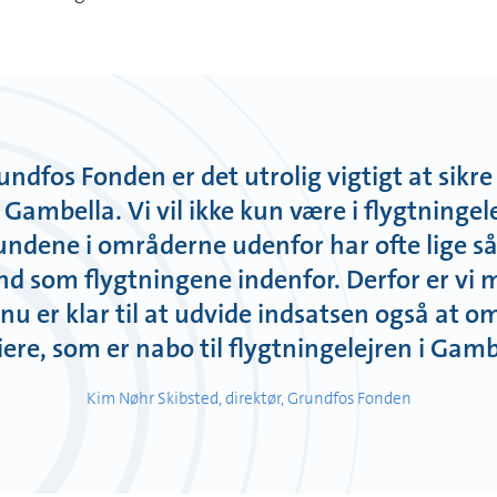
rundfos Fonden er det utrolig vigtigt at sikre
i Gambella. Vi vil ikke kun være i flygtningele
ndene i områderne udenfor har ofte lige så
and som flygtningene indenfor. Derfor er vi 
i nu er klar til at udvide indsatsen også at o
iere, som er nabo til flygtningelejren i Gamb
Kim Nøhr Skibsted, direktør, Grundfos Fonden