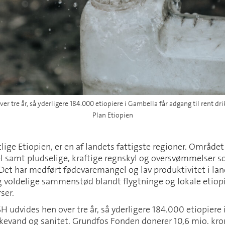
 tre år, så yderligere 184.000 etiopiere i Gambella får adgang til rent dri
Plan Etiopien
lige Etiopien, er en af landets fattigste regioner. Området
 samt pludselige, kraftige regnskyl og oversvømmelser s
Det har medført fødevaremangel og lav produktivitet i lan
og voldelige sammenstød blandt flygtninge og lokale etio
ser.
 udvides hen over tre år, så yderligere 184.000 etiopiere 
kkevand og sanitet. Grundfos Fonden donerer 10,6 mio. kron