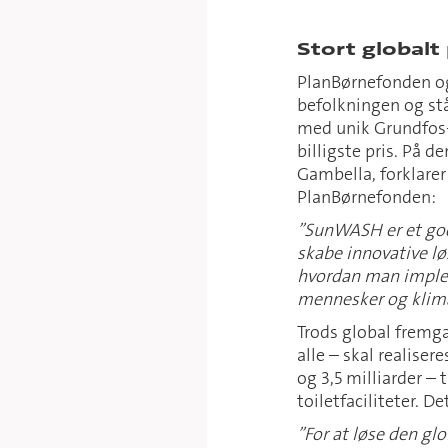
Stort globalt
PlanBørnefonden og 
befolkningen og st
med unik Grundfos-t
billigste pris. På 
Gambella, forklarer
PlanBørnefonden:
”SunWASH er et god
skabe innovative l
hvordan man implem
mennesker og klim
Trods global fremga
alle – skal realise
og 3,5 milliarder –
toiletfaciliteter. D
”For at løse den gl