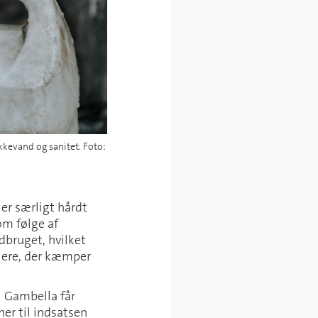
kkevand og sanitet. Foto:
 er særligt hårdt
om følge af
dbruget, hvilket
piere, der kæmper
i Gambella får
er til indsatsen