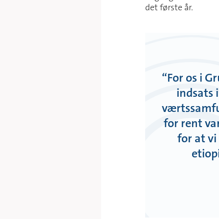
det første år.
“
For os i G
indsats 
værtssamfu
for rent v
for at v
etiop