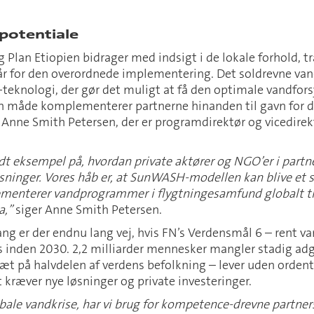
 potentiale
Plan Etiopien bidrager med indsigt i de lokale forhold, t
år for den overordnede implementering. Det soldrevne van
eknologi, der gør det muligt at få den optimale vandfors
den måde komplementerer partnerne hinanden til gavn for d
 Anne Smith Petersen, der er programdirektør og vicedirekt
t eksempel på, hvordan private aktører og NGO’er i partne
øsninger. Vores håb er, at SunWASH-modellen kan blive et 
enterer vandprogrammer i flygtningesamfund globalt til
a,”
siger Anne Smith Petersen.
ng er der endnu lang vej, hvis FN’s Verdensmål 6 – rent va
res inden 2030. 2,2 milliarder mennesker mangler stadig adg
 tæt på halvdelen af verdens befolkning – lever uden ordent
et kræver nye løsninger og private investeringer.
obale vandkrise, har vi brug for kompetence-drevne partner