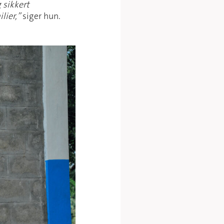
g sikkert
lier,”
siger hun.