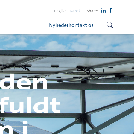
English
Dansk
Share:
Nyheder
Kontakt os
nden
fuldt
 i