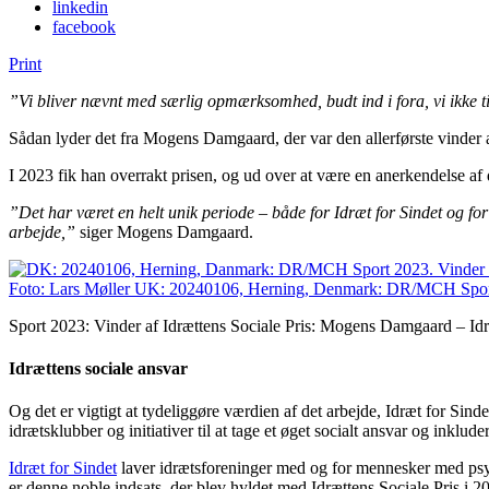
linkedin
facebook
Print
”Vi bliver nævnt med særlig opmærksomhed, budt ind i fora, vi ikke ti
Sådan lyder det fra Mogens Damgaard, der var den allerførste vinder a
I 2023 fik han overrakt prisen, og ud over at være en anerkendelse af
”Det har været en helt unik periode – både for Idræt for Sindet og for 
arbejde,”
siger Mogens Damgaard.
Sport 2023: Vinder af Idrættens Sociale Pris: Mogens Damgaard – Idræ
Idrættens sociale ansvar
Og det er vigtigt at tydeliggøre værdien af det arbejde, Idræt for Sinde
idrætsklubber og initiativer til at tage et øget socialt ansvar og inklude
Idræt for Sindet
laver idrætsforeninger med og for mennesker med psyki
er denne noble indsats, der blev hyldet med Idrættens Sociale Pris i 2