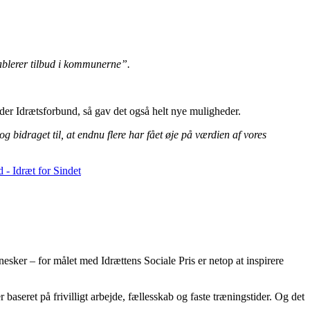
tablerer tilbud i kommunerne”.
jder Idrætsforbund, så gav det også helt nye muligheder.
g bidraget til, at endnu flere har fået øje på værdien af vores
nnesker – for målet med Idrættens Sociale Pris er netop at inspirere
eret på frivilligt arbejde, fællesskab og faste træningstider. Og det