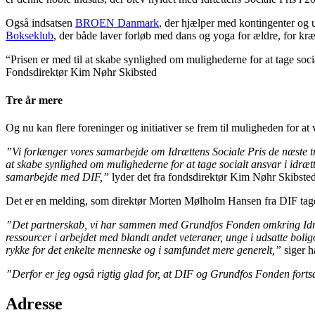
Også indsatsen
BROEN Danmark
, der hjælper med kontingenter og u
Bokseklub
, der både laver forløb med dans og yoga for ældre, for kræft
“
Prisen er med til at skabe synlighed om mulighederne for at tage social
Fondsdirektør Kim Nøhr Skibsted
Tre år mere
Og nu kan flere foreninger og initiativer se frem til muligheden for at 
”Vi forlænger vores samarbejde om Idrættens Sociale Pris de næste tre 
at skabe synlighed om mulighederne for at tage socialt ansvar i idrætte
samarbejde med DIF,”
lyder det fra fondsdirektør Kim Nøhr Skibste
Det er en melding, som direktør Morten Mølholm Hansen fra DIF tag
”Det partnerskab, vi har sammen med Grundfos Fonden omkring Idrættens
ressourcer i arbejdet med blandt andet veteraner, unge i udsatte bolig
rykke for det enkelte menneske og i samfundet mere generelt,”
siger h
”Derfor er jeg også rigtig glad for, at DIF og Grundfos Fonden fort
Adresse