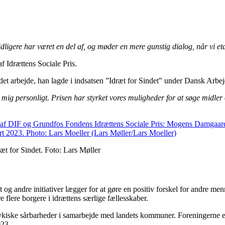
dligere har været en del af, og møder en mere gunstig dialog, når vi e
f Idrættens Sociale Pris.
 det arbejde, han lagde i indsatsen ”Idræt for Sindet” under Dansk Arbe
mig personligt. Prisen har styrket vores muligheder for at søge midler o
t for Sindet. Foto: Lars Møller
t og andre initiativer lægger for at gøre en positiv forskel for andre me
re flere borgere i idrættens særlige fællesskaber.
ske sårbarheder i samarbejde med landets kommuner. Foreningerne er bas
023.