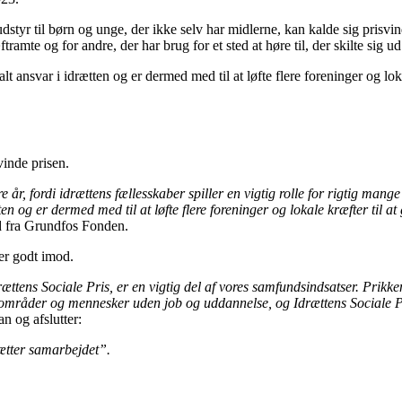
dstyr til børn og unge, der ikke selv har midlerne, kan kalde sig prisvi
ramte og for andre, der har brug for et sted at høre til, der skilte sig ud
t ansvar i idrætten og er dermed med til at løfte flere foreninger og lok
vinde prisen.
år, fordi idrættens fællesskaber spiller en vigtig rolle for rigtig mang
n og er dermed med til at løfte flere foreninger og lokale kræfter til at
d fra Grundfos Fonden.
er godt imod.
 Sociale Pris, er en vigtig del af vores samfundsindsatser. Prikken ov
områder og mennesker uden job og uddannelse, og Idrættens Sociale Pris 
an og afslutter:
sætter samarbejdet”.