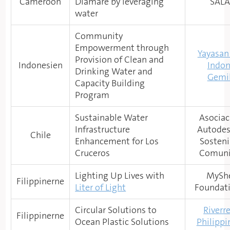
Cameroon
Diamare by leveraging
SAL
water
Community
Empowerment through
Yayasan
Provision of Clean and
Indonesien
Indon
Drinking Water and
Gemi
Capacity Building
Program
Sustainable Water
Asociac
Infrastructure
Autodes
Chile
Enhancement for Los
Sosteni
Cruceros
Comuni
Lighting Up Lives with
MyShe
Filippinerne
Liter of Light
Foundati
Circular Solutions to
Riverr
Filippinerne
Ocean Plastic Solutions
Philippi