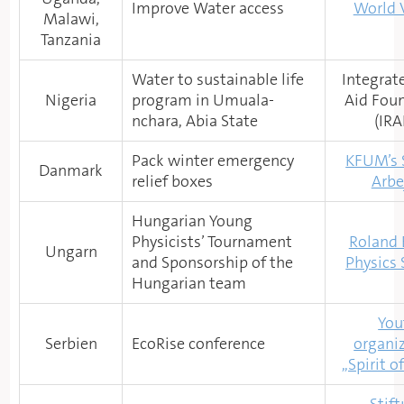
Improve Water access
World 
Malawi,
Tanzania
Water to sustainable life
Integrat
Nigeria
program in Umuala-
Aid Fou
nchara, Abia State
(IRA
Pack winter emergency
KFUM’s 
Danmark
relief boxes
Arbe
Hungarian Young
Physicists’ Tournament
Roland 
Ungarn
and Sponsorship of the
Physics 
Hungarian team
You
Serbien
EcoRise conference
organi
,,Spirit 