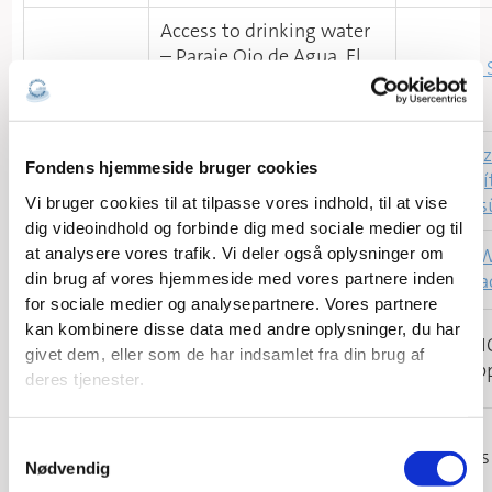
Access to drinking water
– Paraje Ojo de Agua, El
Argentina
La Chata 
Impenetrable, Province of
Chaco
A HELPING HAND TODAY
Utcai Sz
Fondens hjemmeside bruger cookies
Ungarn
– A CHANCE
Segí
TOMORROW!
Egyes
Vi bruger cookies til at tilpasse vores indhold, til at vise
dig videoindhold og forbinde dig med sociale medier og til
Project HOPE for abused
Halton 
at analysere vores trafik. Vi deler også oplysninger om
Canada
women and children
Pla
din brug af vores hjemmeside med vores partnere inden
for sociale medier og analysepartnere. Vores partnere
kan kombinere disse data med andre oplysninger, du har
Children First:
UNI
givet dem, eller som de har indsamlet fra din brug af
Filippinerne
Humanitarian Disaster
Philip
deres tjenester.
Relief
Urgent Humanitarian
Læs mere om cookies på Fondens hjemmeside.
S
Relief for Earthquake-
All Hands
Filippinerne
Nødvendig
a
Affected Communities in
Hearts