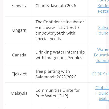
Stif
Schweiz
Charity-Tavolata 2026
Kinde
Pesta
The Confidence Incubator
– inclusive activities to
Salva
Ungarn
empower youth with
Found
special needs
Water 
Drinking Water Internship
Canada
Educati
with Indigenous Peoples
Trainin
Tree planting with
Tjekkiet
ČSOP Sa
Salamandr 2025-2026
Global
Communities Unite for
Malaysia
Found
Pure Water (CUP)
Mala