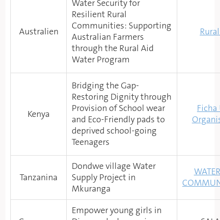
Water Security for
Resilient Rural
Communities: Supporting
Australien
Rural
Australian Farmers
through the Rural Aid
Water Program
Bridging the Gap-
Restoring Dignity through
Provision of School wear
Ficha
Kenya
and Eco-Friendly pads to
Organi
deprived school-going
Teenagers
Dondwe village Water
WATER
Tanzanina
Supply Project in
COMMUNI
Mkuranga
Empower young girls in