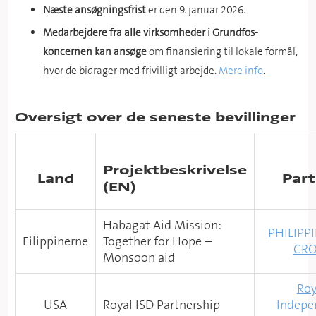
Næste ansøgningsfrist
er den 9. januar 2026.
Medarbejdere fra alle virksomheder i Grundfos-
koncernen kan ansøge
om finansiering til lokale formål,
hvor de bidrager med frivilligt arbejde.
Mere info
.
Oversigt over de seneste bevillinger
Projektbeskrivelse
Land
Part
(EN)
Habagat Aid Mission:
PHILIPP
Filippinerne
Together for Hope –
CRO
Monsoon aid
Roy
USA
Royal ISD Partnership
Indepe