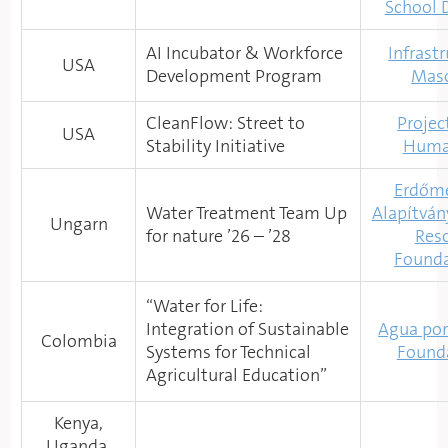
School D
AI Incubator & Workforce
Infrast
USA
Development Program
Mas
CleanFlow: Street to
Projec
USA
Stability Initiative
Huma
Erdőm
Water Treatment Team Up
Alapítván
Ungarn
for nature ’26 – ’28
Res
Founda
“Water for Life:
Integration of Sustainable
Agua por
Colombia
Systems for Technical
Found
Agricultural Education”
Kenya,
Uganda,