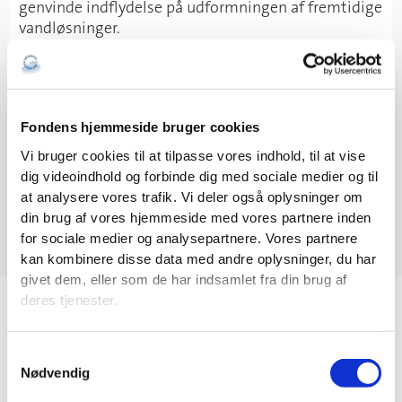
genvinde indflydelse på udformningen af fremtidige
vandløsninger.
Endelig afhænger langsigtet lederskab inden for
vandteknologi af genopbygning af nysgerrighed,
kapacitet og karriereveje for kommende
generationer—hvilket sikrer, at vandforskning og -
Fondens hjemmeside bruger cookies
uddannelse igen tiltrækker talent, inspirerer
Vi bruger cookies til at tilpasse vores indhold, til at vise
ambition og giver en solid kompetencepipeline for
dig videoindhold og forbinde dig med sociale medier og til
både akademia og industri.
at analysere vores trafik. Vi deler også oplysninger om
din brug af vores hjemmeside med vores partnere inden
for sociale medier og analysepartnere. Vores partnere
kan kombinere disse data med andre oplysninger, du har
givet dem, eller som de har indsamlet fra din brug af
deres tjenester.
Vi investerer i:
Læs mere om cookies på Fondens hjemmeside.
S
Nødvendig
a
m