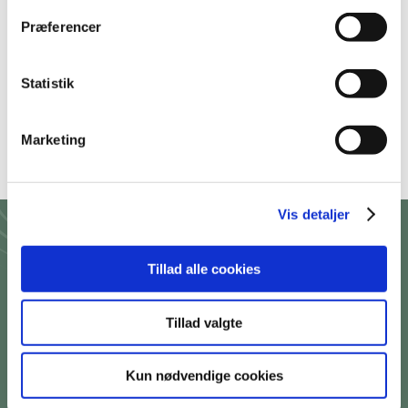
t
Præferencer
y
k
k
Statistik
e
v
Marketing
a
l
g
Vis detaljer
Årsskrift
Tillad alle cookies
Lær mere om vores arbejde i årsskriftet for 2025
Tillad valgte
Læs online
Kun nødvendige cookies